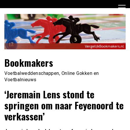
Ga
naar
de
inhoud
Bookmakers
Voetbalweddenschappen, Online Gokken en
Voetbalnieuws
‘Jeremain Lens stond te
springen om naar Feyenoord te
verkassen’