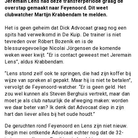
Jeremain Lens had deze transferperiode graag de
overstap gemaakt naar Feyenoord. Dit weet
clubwatcher Martijn Krabbendam te melden.
Het is geen geheim dat Dick Advocaat graag nog een
spits had verwelkomd in De Kuip. De trainer is niet
tevreden over Róbert Bozeník en is de
blessuregevoelige Nicolai Jörgensen de komende
weken weer kwijt. “Er is contact geweest met Jeremain
Lens”, aldus Krabbendam.
“Lens stond zelf ook te springen, die had zijn koffer bij
wijze van spreken al gepakt. Maar hij is niet te betalen”,
vervolgt de Feyenoord-watcher. “Er is geen geld. Het
zou wel kunnen als Steven Berghuis vertrekt, maar dan
moet je als club natuurlijk de afweging maken: worden
we daar beter van? Ik denk dat Advocaat diep in zijn
hart dan liever alles bij het oude houdt.”
De geruchten rond Feyenoord en Lens zijn niet nieuw.
Begin mei ontkende Advocaat echter nog dat de 32-