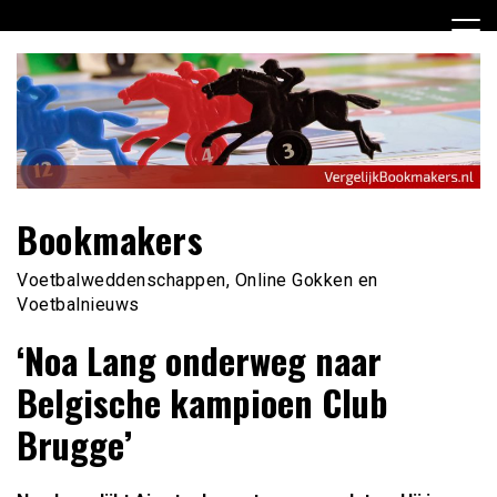
Ga
naar
de
inhoud
Bookmakers
Voetbalweddenschappen, Online Gokken en
Voetbalnieuws
‘Noa Lang onderweg naar
Belgische kampioen Club
Brugge’