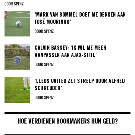
DOOR SPENZ
‘MARK VAN BOMMEL DOET ME DENKEN AAN
JOSÉ MOURINHO’
DOOR SPENZ
CALVIN BASSEY: ‘IK WIL ME MEER
AANPASSEN AAN AJAX-STIJL’
DOOR SPENZ
‘LEEDS UNITED ZET STREEP DOOR ALFRED
SCHREUDER’
DOOR SPENZ
HOE VERDIENEN BOOKMAKERS HUN GELD?