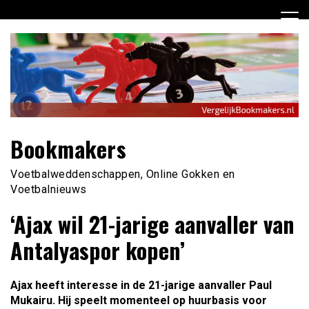
Ga
naar
de
inhoud
Bookmakers
Voetbalweddenschappen, Online Gokken en
Voetbalnieuws
‘Ajax wil 21-jarige aanvaller van
Antalyaspor kopen’
Ajax heeft interesse in de 21-jarige aanvaller
Paul
Mukairu. Hij speelt momenteel op huurbasis voor