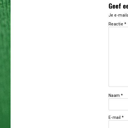
Geef e
Je e-mail
Reactie
*
Naam
*
E-mail
*