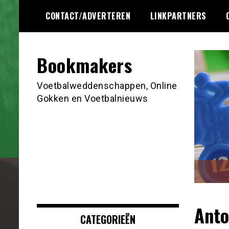
Ga
CONTACT/ADVERTEREN
LINKPARTNERS
naar
de
inhoud
Bookmakers
Voetbalweddenschappen, Online
Gokken en Voetbalnieuws
Anto
CATEGORIEËN