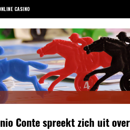
ONLINE CASINO
nio Conte spreekt zich uit over