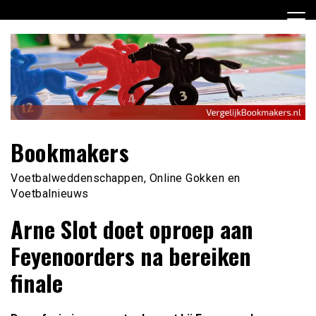
Ga
naar
de
inhoud
Bookmakers
Voetbalweddenschappen, Online Gokken en
Voetbalnieuws
Arne Slot doet oproep aan
Feyenoorders na bereiken
finale