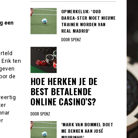
OPMERKELIJK: ‘OUD
BARCA-STER MOET NIEUWE
ag een
TRAINER WORDEN VAN
REAL MADRID’
DOOR SPENZ
rteld
 Erik ten
egeven
oor de
HOE HERKEN JE DE
BEST BETALENDE
eertig
ONLINE CASINO’S?
ter
nnar
DOOR SPENZ
er
‘MARK VAN BOMMEL DOET
ME DENKEN AAN JOSÉ
MOURINHO’