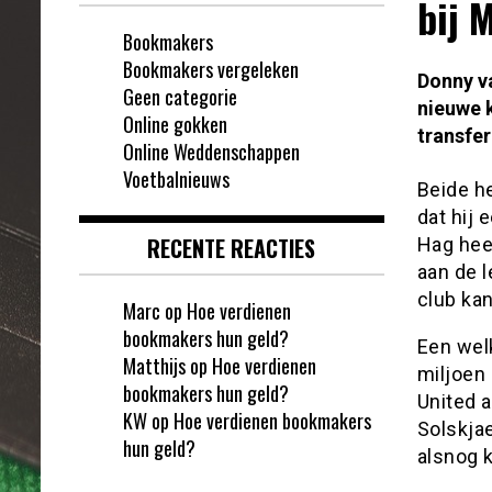
bij 
Bookmakers
Bookmakers vergeleken
Donny v
Geen categorie
nieuwe k
Online gokken
transfe
Online Weddenschappen
Voetbalnieuws
Beide he
dat hij 
RECENTE REACTIES
Hag hee
aan de l
club kan
Marc
op
Hoe verdienen
bookmakers hun geld?
Een wel
Matthijs
op
Hoe verdienen
miljoen
bookmakers hun geld?
United a
KW
op
Hoe verdienen bookmakers
Solskjae
hun geld?
alsnog 