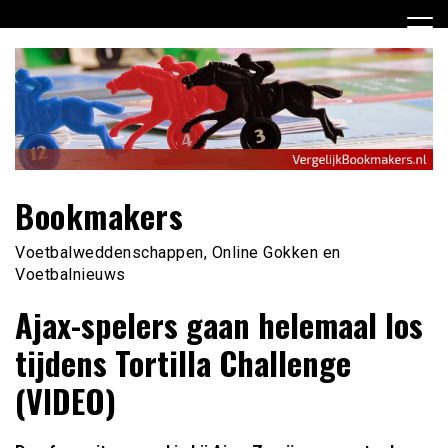
Ga
naar
de
inhoud
Bookmakers
Voetbalweddenschappen, Online Gokken en
Voetbalnieuws
Ajax-spelers gaan helemaal los
tijdens Tortilla Challenge
(VIDEO)