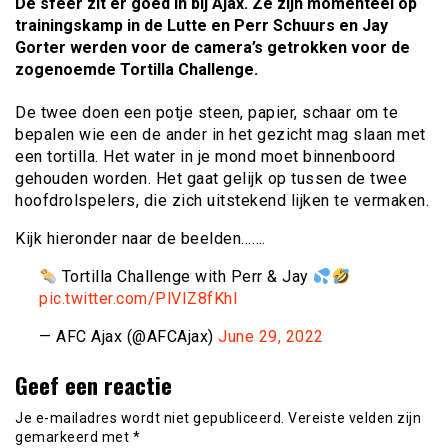
De sfeer zit er goed in bij Ajax. Ze zijn momenteel op
trainingskamp in de Lutte en Perr Schuurs en Jay
Gorter werden voor de camera’s getrokken voor de
zogenoemde Tortilla Challenge.
De twee doen een potje steen, papier, schaar om te
bepalen wie een de ander in het gezicht mag slaan met
een tortilla. Het water in je mond moet binnenboord
gehouden worden. Het gaat gelijk op tussen de twee
hoofdrolspelers, die zich uitstekend lijken te vermaken.
Kijk hieronder naar de beelden…….
Tortilla Challenge with Perr & Jay
pic.twitter.com/PlVIZ8fKhl
— AFC Ajax (@AFCAjax)
June 29, 2022
Geef een reactie
Je e-mailadres wordt niet gepubliceerd.
Vereiste velden zijn
gemarkeerd met
*